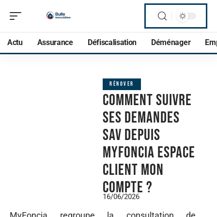
Actu
Assurance
Défiscalisation
Déménager
Em
RÉNOVER
Comment suivre
ses demandes
SAV depuis
MyFoncia espace
client mon
Compte ?
16/06/2026
MyFoncia regroupe la consultation de