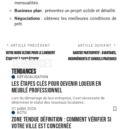
mensualités.
Business plan
: présentez un projet solide et détaillé.
Négociations
: obtenez les meilleures conditions de
prêt.
ARTICLE PRÉCÉDENT
ARTICLE SUIVANT
Votre guide ultime pour le logement
Habitat participatif : avantages,
étudiant à saint-Étienne
inconvénients et conseils pratiques
Tendances
Tendances
DÉFISCALISATION
Les étapes clés pour devenir loueur en
meublé professionnel
Lors du démarrage de leur entreprise, il est nécessaire de
déterminer le statut des nouveaux locataires
…
31 juillet 2026
ACTU
Zone tendue définition : comment vérifier si
votre ville est concernée