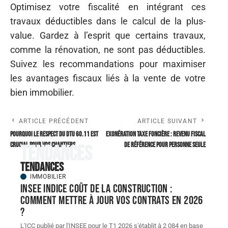
Optimisez votre fiscalité en intégrant ces
travaux déductibles dans le calcul de la plus-
value. Gardez à l’esprit que certains travaux,
comme la rénovation, ne sont pas déductibles.
Suivez les recommandations pour maximiser
les avantages fiscaux liés à la vente de votre
bien immobilier.
ARTICLE PRÉCÉDENT
ARTICLE SUIVANT
Pourquoi le respect du DTU 60.11 est
Exonération taxe foncière : Revenu fiscal
crucial pour vos chantiers
de référence pour personne seule
Tendances
Tendances
IMMOBILIER
INSEE indice coût de la construction :
comment mettre à jour vos contrats en 2026
?
L'ICC publié par l'INSEE pour le T1 2026 s'établit à 2 084 en base