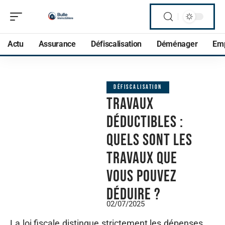
Actu
Assurance
Défiscalisation
Déménager
Em
DÉFISCALISATION
Travaux
déductibles :
Quels sont les
travaux que
vous pouvez
déduire ?
02/07/2025
La loi fiscale distingue strictement les dépenses