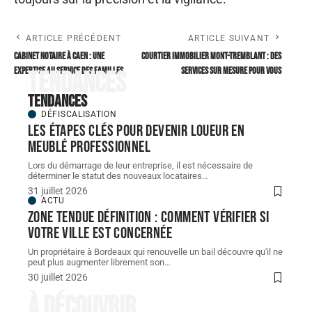
ARTICLE PRÉCÉDENT
ARTICLE SUIVANT
Cabinet notaire à caen : une
Courtier immobilier mont-tremblant : des
expertise au service des familles
services sur mesure pour vous
Tendances
Tendances
DÉFISCALISATION
Les étapes clés pour devenir loueur en
meublé professionnel
Lors du démarrage de leur entreprise, il est nécessaire de
déterminer le statut des nouveaux locataires
…
31 juillet 2026
ACTU
Zone tendue définition : comment vérifier si
votre ville est concernée
Un propriétaire à Bordeaux qui renouvelle un bail découvre qu'il ne
peut plus augmenter librement son
…
30 juillet 2026
À découvrir