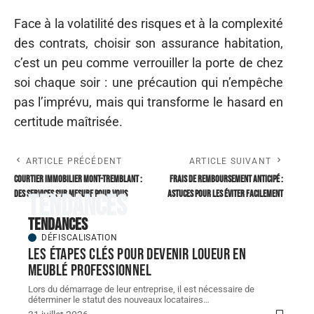
Face à la volatilité des risques et à la complexité
des contrats, choisir son assurance habitation,
c’est un peu comme verrouiller la porte de chez
soi chaque soir : une précaution qui n’empêche
pas l’imprévu, mais qui transforme le hasard en
certitude maîtrisée.
ARTICLE PRÉCÉDENT
ARTICLE SUIVANT
Courtier immobilier mont-tremblant :
Frais de remboursement anticipé :
des services sur mesure pour vous
Astuces pour les éviter facilement
Tendances
Tendances
DÉFISCALISATION
Les étapes clés pour devenir loueur en
meublé professionnel
Lors du démarrage de leur entreprise, il est nécessaire de
déterminer le statut des nouveaux locataires
…