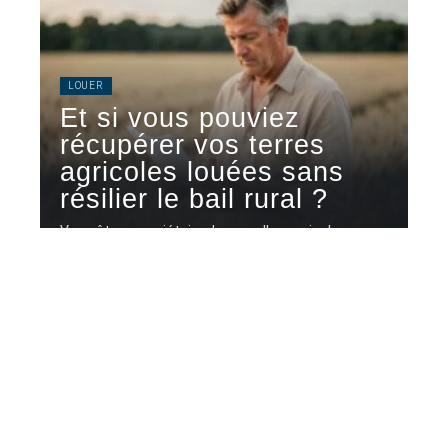
LOUER
Et si vous pouviez
récupérer vos terres
agricoles louées sans
résilier le bail rural ?
Vous êtes propriétaire de parcelles agricoles
louées à un exploitant, et vous
…
7 août 2026
Contact
Mentions légales
Sitemap