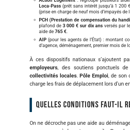
Action Logement
: regroupe plusieurs aid
Loca-Pass
(prêt sans intérêt jusqu’à 1 200 
(prise en charge de neuf mois d’impayés de l
PCH (Prestation de compensation du hand
plafond de
3 000 € sur dix ans
versés par le
aide de
765 €
.
AIP
(pour les agents de l’État) : montant c
d’agence, déménagement, premier mois de lo
À ces dispositifs nationaux s’ajoutent p
employeurs
, des soutiens ponctuels d
collectivités locales
.
Pôle Emploi
, de son 
charge les frais de déplacement lors d’un en
Quelles conditions faut-il r
On ne décroche pas une aide au déménagemen