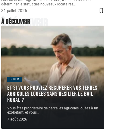
Lors du démarrage de leur entreprise, il est nécessaire de
déterminer le statut des nouveaux locataires
…
31 juillet 2026
À découvrir
À découvrir
LOUER
Et si vous pouviez récupérer vos terres
agricoles louées sans résilier le bail
rural ?
Vous êtes propriétaire de parcelles agricoles louées à un
exploitant, et vous
…
7 août 2026