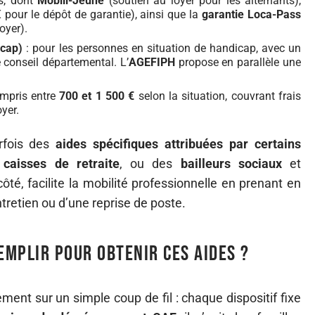
es, dont
Mobili-Jeune
(soutien au loyer pour les alternants),
€ pour le dépôt de garantie), ainsi que la
garantie Loca-Pass
oyer).
icap)
: pour les personnes en situation de handicap, avec un
 conseil départemental. L’
AGEFIPH
propose en parallèle une
ompris entre
700 et 1 500 €
selon la situation, couvrant frais
yer.
arfois des
aides spécifiques attribuées par certains
e
caisses de retraite
, ou des
bailleurs sociaux
et
côté, facilite la mobilité professionnelle en prenant en
tretien ou d’une reprise de poste.
emplir pour obtenir ces aides ?
t sur un simple coup de fil : chaque dispositif fixe