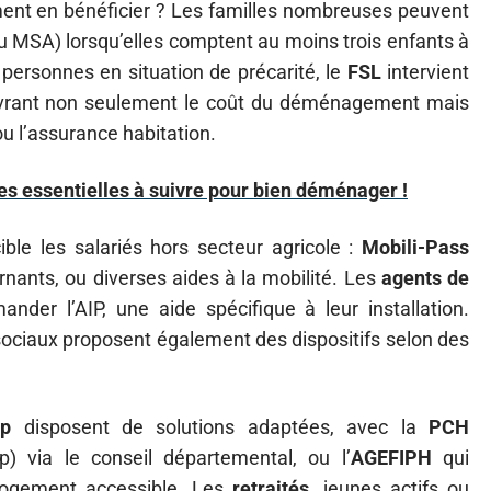
ment en bénéficier ? Les familles nombreuses peuvent
 MSA) lorsqu’elles comptent au moins trois enfants à
 personnes en situation de précarité, le
FSL
intervient
uvrant non seulement le coût du déménagement mais
ou l’assurance habitation.
s essentielles à suivre pour bien déménager !
ible les salariés hors secteur agricole :
Mobili-Pass
rnants, ou diverses aides à la mobilité. Les
agents de
der l’AIP, une aide spécifique à leur installation.
 sociaux proposent également des dispositifs selon des
ap
disposent de solutions adaptées, avec la
PCH
) via le conseil départemental, ou l’
AGEFIPH
qui
logement accessible. Les
retraités
, jeunes actifs ou