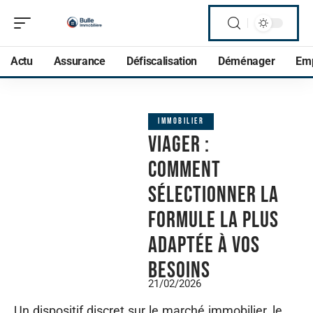
Actu
Assurance
Défiscalisation
Déménager
Em
IMMOBILIER
Viager :
comment
sélectionner la
formule la plus
adaptée à vos
besoins
21/02/2026
Un dispositif discret sur le marché immobilier, le