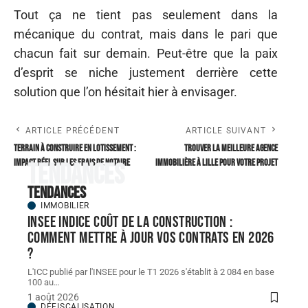
Tout ça ne tient pas seulement dans la
mécanique du contrat, mais dans le pari que
chacun fait sur demain. Peut-être que la paix
d’esprit se niche justement derrière cette
solution que l’on hésitait hier à envisager.
ARTICLE PRÉCÉDENT
ARTICLE SUIVANT
Terrain à construire en lotissement :
Trouver la meilleure agence
impact réel sur les frais de notaire
immobilière à Lille pour votre projet
Tendances
Tendances
IMMOBILIER
INSEE indice coût de la construction :
comment mettre à jour vos contrats en 2026
?
L'ICC publié par l'INSEE pour le T1 2026 s'établit à 2 084 en base
100 au
…
1 août 2026
DÉFISCALISATION